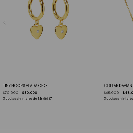
TINY HOOPS VLADA ORO
COLLAR DAVIAN
$70.000
$50.000
$65.000
$48.
3
cuotas sin interés de
$16.666,67
3
cuotas sin interé