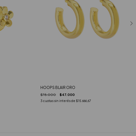
HOOPS BLAIR ORO
$78.000
$47.000
3
cuotas sin interés de
$15.666,67