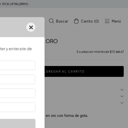
. PICK UP PALERMO.
Buscar
Carrito
(
0
)
Menú
×
AROS TINY BEAT ORO
ter y enterate de
$65.000
$41.000
3
cuotas sin interés de
$13.666,67
MEDIOS DE PAGO
MEDIOS DE ENVÍO
NUESTRO LOCAL
Aros de bronce bañados en oro con forma de gota.
Material: Bronce