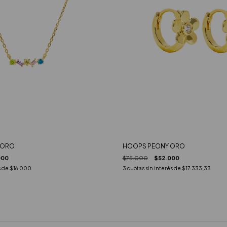
 ORO
HOOPS PEONY ORO
000
$75.000
$52.000
s de
$16.000
3
cuotas sin interés de
$17.333,33