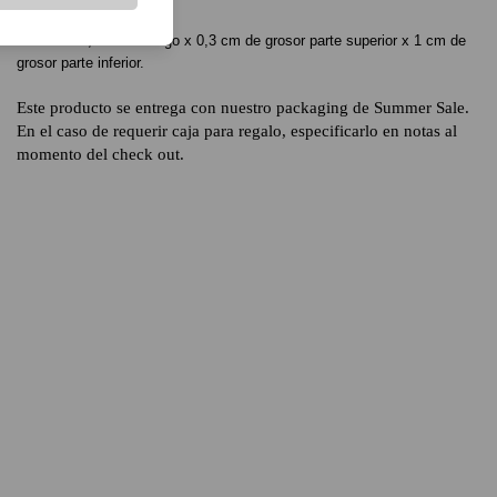
Baño: Oro 18k
Medidas: 1,5 cm de largo x 0,3 cm de grosor parte superior x 1 cm de
grosor parte inferior.
Este producto se entrega con nuestro packaging de Summer Sale.
En el caso de requerir caja para regalo, especificarlo en notas al
momento del check out.