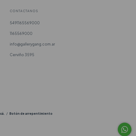
CONTACTANOS
5491165569000
1165569000
info@gallerygang.com.ar
Cerviño 3595
cá.
/
Botón de arrepentimiento