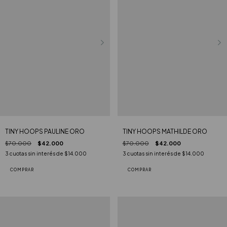
TINY HOOPS PAULINE ORO
TINY HOOPS MATHILDE ORO
$70.000
$42.000
$70.000
$42.000
3
cuotas sin interés de
$14.000
3
cuotas sin interés de
$14.000