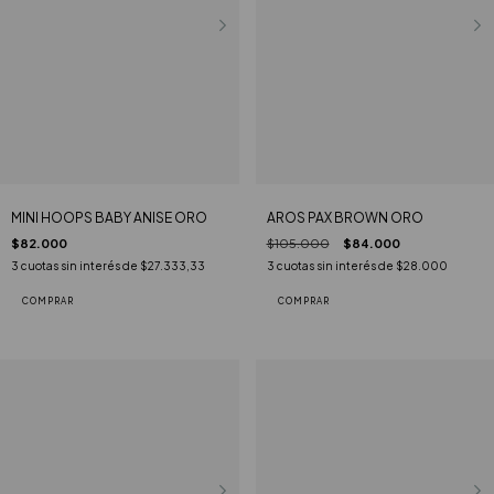
MINI HOOPS BABY ANISE ORO
AROS PAX BROWN ORO
$82.000
$105.000
$84.000
3
cuotas sin interés de
$27.333,33
3
cuotas sin interés de
$28.000