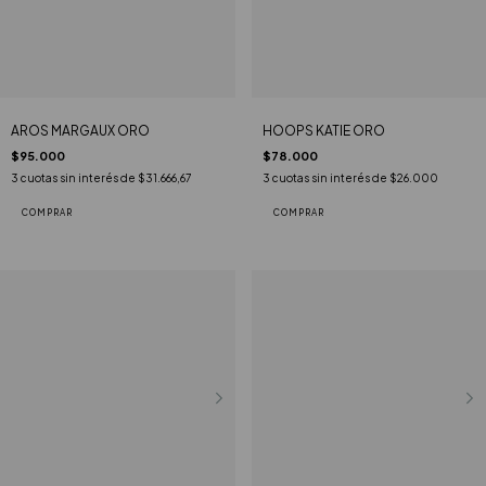
AROS MARGAUX ORO
HOOPS KATIE ORO
$95.000
$78.000
3
cuotas sin interés de
$31.666,67
3
cuotas sin interés de
$26.000