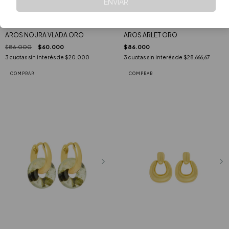
ENVIAR
AROS NOURA VLADA ORO
AROS ARLET ORO
$86.000
$60.000
$86.000
3
cuotas sin interés de
$20.000
3
cuotas sin interés de
$28.666,67