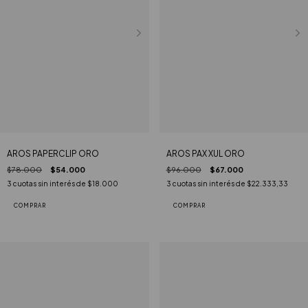
AROS PAX XUL ORO
AROS PAPERCLIP ORO
$96.000
$67.000
$78.000
$54.000
3
cuotas sin interés de
$22.333,33
3
cuotas sin interés de
$18.000