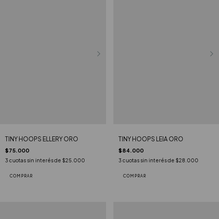
TINY HOOPS ELLERY ORO
TINY HOOPS LEIA ORO
$75.000
$84.000
3
cuotas sin interés de
$25.000
3
cuotas sin interés de
$28.000