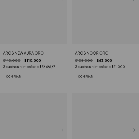
AROS NEW AURA ORO
AROS NOOR ORO
$140.000
$110.000
$105.000
$63.000
3
cuotas sin interés de
$36.666,67
3
cuotas sin interés de
$21.000