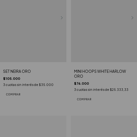
SET NEIRA ORO
MINI HOOPS WHITE HARLOW
ORO
$105.000
$76.000
3
cuotas sin interés de
$35.000
3
cuotas sin interés de
$25.333,33