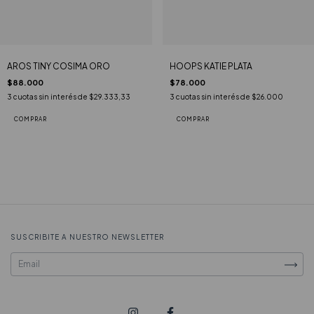
AROS TINY COSIMA ORO
HOOPS KATIE PLATA
$88.000
$78.000
3
cuotas sin interés de
$29.333,33
3
cuotas sin interés de
$26.000
SUSCRIBITE A NUESTRO NEWSLETTER