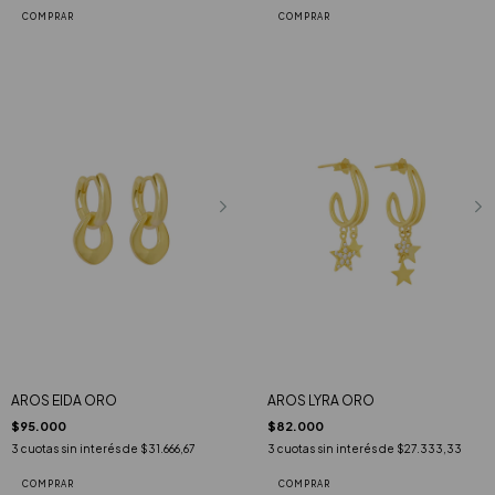
AROS EIDA ORO
AROS LYRA ORO
$95.000
$82.000
3
cuotas sin interés de
$31.666,67
3
cuotas sin interés de
$27.333,33