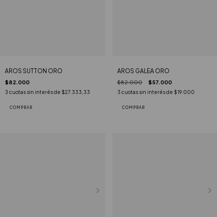
AROS SUTTON ORO
AROS GALEA ORO
$82.000
$82.000
$57.000
3
cuotas sin interés de
$27.333,33
3
cuotas sin interés de
$19.000