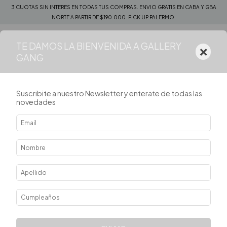
3 CUOTAS SIN INTERES EN TODAS TUS COMPRAS. ENVIO GRATIS EN CABA Y GBA
NORTE A PARTIR DE $190.000. PICK UP PALERMO.
TE DAMOS LA BIENVENIDA A GALLERY
×
0
GANG
Suscribite a nuestro Newsletter y enterate de todas las
novedades