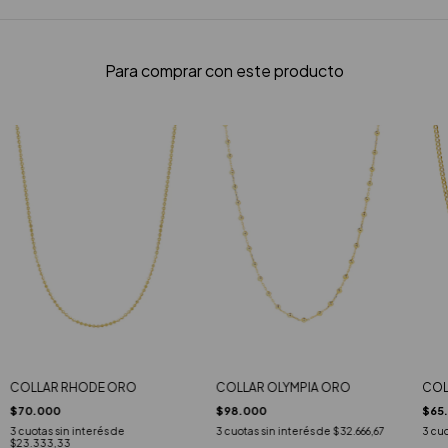
Para comprar con este producto
COLLAR RHODE ORO
COLLAR OLYMPIA ORO
COL
$70.000
$98.000
$65
3
cuotas sin interés de
3
cuotas sin interés de
$32.666,67
3
cuo
$23.333,33