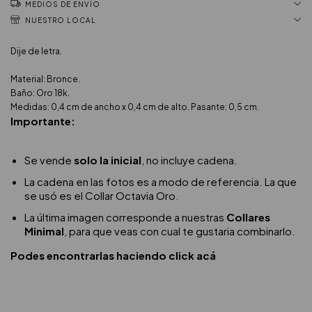
MEDIOS DE ENVÍO
NUESTRO LOCAL
Dije de letra.
Material: Bronce.
Baño: Oro 18k.
Medidas: 0,4 cm de ancho x 0,4 cm de alto. Pasante: 0,5 cm.
Importante:
Se vende
solo la inicial
, no incluye cadena.
La cadena en las fotos es a modo de referencia. La que
se usó es el Collar Octavia Oro.
La última imagen corresponde a nuestras
Collares
Minimal
, para que veas con cual te gustaria combinarlo.
Podes encontrarlas haciendo click acá