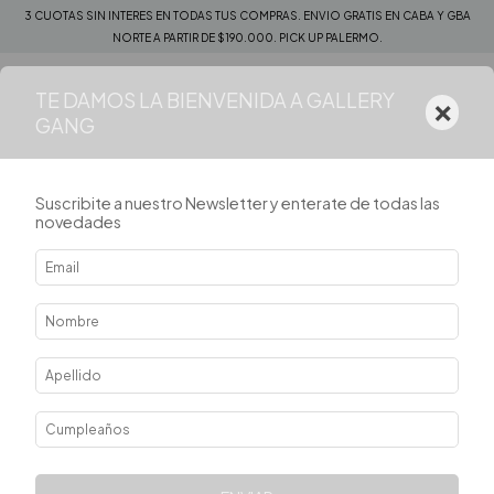
3 CUOTAS SIN INTERES EN TODAS TUS COMPRAS. ENVIO GRATIS EN CABA Y GBA
NORTE A PARTIR DE $190.000. PICK UP PALERMO.
TE DAMOS LA BIENVENIDA A GALLERY
×
0
GANG
Suscribite a nuestro Newsletter y enterate de todas las
novedades