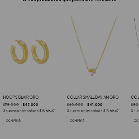
COLLAR SMALL DAVIAN ORO
HOOPS BLAIR ORO
COL
$60.000
$41.000
$78.000
$47.000
$80
3
cuotas sin interés de
$13.666,67
3
cuotas sin interés de
$15.666,67
3
cuo