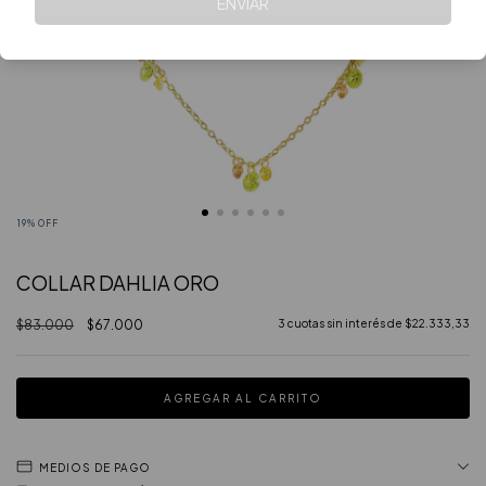
ENVIAR
19
% OFF
COLLAR DAHLIA ORO
$83.000
$67.000
3
cuotas sin interés de
$22.333,33
MEDIOS DE PAGO