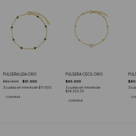
PUL
PULSERA LEIA ORO
PULSERA CECIL ORO
$80
$85.000
$51.000
$85.000
3
cuo
3
cuotas sin interés de
$17.000
3
cuotas sin interés de
$28.333,33