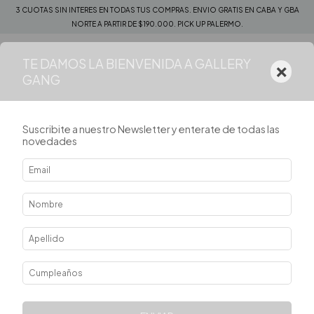
3 CUOTAS SIN INTERES EN TODAS TUS COMPRAS. ENVIO GRATIS EN CABA Y GBA
NORTE A PARTIR DE $190.000. PICK UP PALERMO.
TE DAMOS LA BIENVENIDA A GALLERY
×
0
GANG
Suscribite a nuestro Newsletter y enterate de todas las
novedades