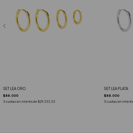
SET LEA ORO
SET LEA PLATA
$88.000
$88.000
3
cuotas sin interés de
$29.333,33
3
cuotas sin interé