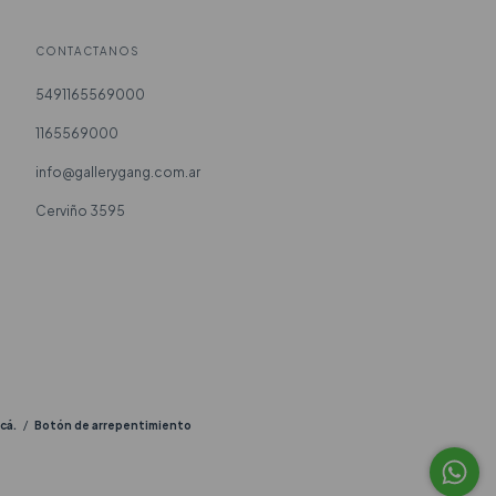
CONTACTANOS
5491165569000
1165569000
info@gallerygang.com.ar
Cerviño 3595
cá.
/
Botón de arrepentimiento