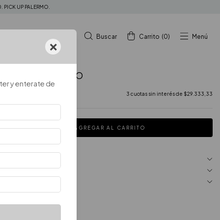
. PICK UP PALERMO.
Buscar
Carrito
(
0
)
Menú
×
SET ODETTE ORO
ter y enterate de
$88.000
3
cuotas sin interés de
$29.333,33
MEDIOS DE PAGO
MEDIOS DE ENVÍO
NUESTRO LOCAL
Set de 3 piezas.