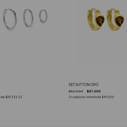
SET SUTTON ORO
$82.000
$57.000
s de
$29.333,33
3
cuotas sin interés de
$19.000