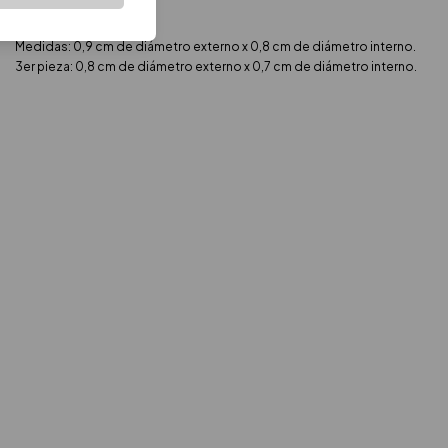
Material: Bronce.
Baño: Oro 18k.
Medidas: 0,9 cm de diámetro externo x 0,8 cm de diámetro interno.
3er pieza: 0,8 cm de diámetro externo x 0,7 cm de diámetro interno.