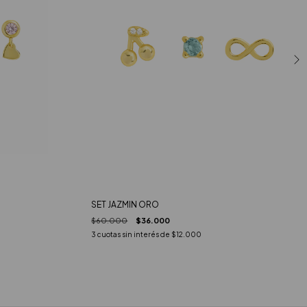
SET JAZMIN ORO
$60.000
$36.000
3
cuotas sin interés de
$12.000